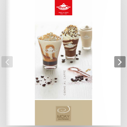
al caramello GUARNITO CON CEREALINI
CARAMELLATI CoFFEE cream with cream caramel
topping AND CARAMELIZED CEREALS E Crema al
caFFè con topping alla nocciola ARRICCHITO DA
GRANELLA DI NOCCIOLA CoFFEE cream WITH
HAZELNUT TOPPING AND HAZELNUTS E
Pagina 5
MOKY DOLCI TENTAZIONI Crema al caFFè con liquore
all’amaretto ACCOMPAGNATO DA AMARETTI CoFFEE
cream with amaretto liqueur AND MACAROONS E
Crema al caFFè con topping al cioccolato
RICOPERTO DA SCAGLIETTE AL CIOCCOLATO CoFFEE
cream with chocolate topping AND CHOCOLATE
FLAKES E
Pagina 6
MOKY DOLCI TENTAZIONI Crema al caFFè con
TOPPING all’amaretto ACCOMPAGNATO DA AMARETTI
CoFFEE cream with amaretto topping AND
MACAROONS E Crema al caFFè con topping al cocco
RICOPERTO DA SCAGLIETTE AL COCCO CoFFEE
cream with coconut topping AND COCONUT FLAKES
E
Pagina 7
OasisVenezia Oasi’s Commerciale Venezia |