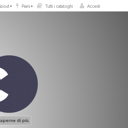
bout
Piani
Tutti i cataloghi
Accedi
saperne di più