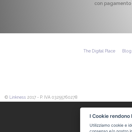
con pagamento
The Digital Place
Blog
©
Linkness
2017 - P. IVA 03255760278
I Cookie rendono l
Utilizziamo cookie e id
consenso e/o nostro in