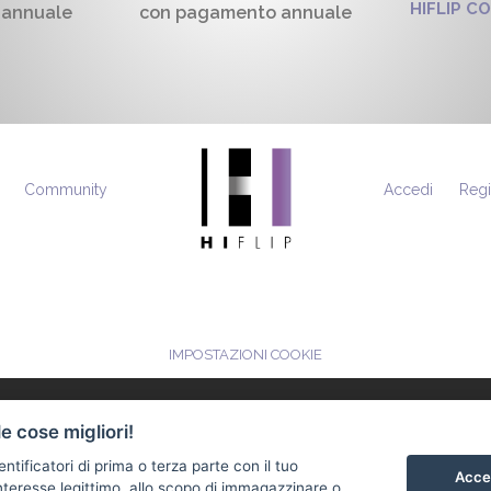
HIFLIP C
 annuale
con pagamento annuale
Community
Accedi
Regi
IMPOSTAZIONI COOKIE
e cose migliori!
entificatori di prima o terza parte con il tuo
Accet
teresse legittimo, allo scopo di immagazzinare o