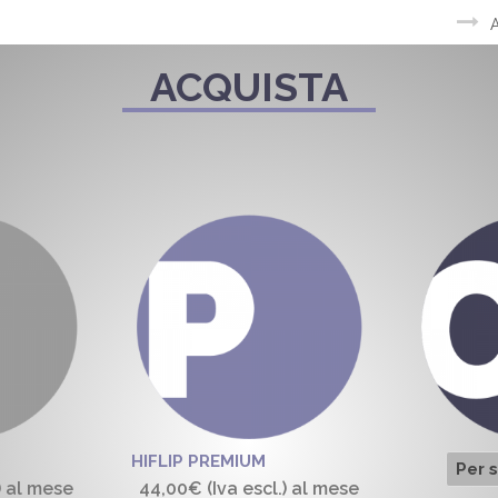
A
ACQUISTA
HIFLIP PREMIUM
Per 
)
al mese
44,00€
(Iva escl.)
al mese