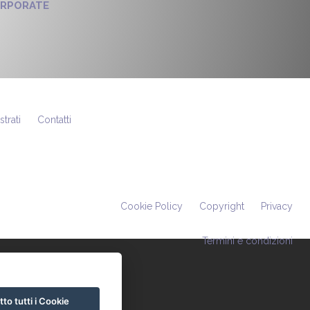
ORPORATE
strati
Contatti
Cookie Policy
Copyright
Privacy
Termini e condizioni
to tutti i Cookie